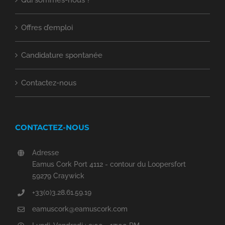
Qui sommes-nous ?
Offres d’emploi
Candidature spontanée
Contactez-nous
CONTACTEZ-NOUS
Adresse
Eamus Cork Port 4112 - contour du Loopersfort
59279 Craywick
+33(0)3.28.61.59.19
eamuscork@eamuscork.com